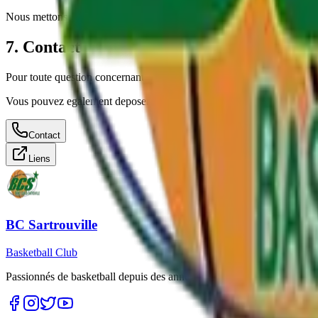
Nous mettons en oeuvre des mesures techniques et organisationnelles ap
7. Contact
Pour toute question concernant cette politique de confidentialite, cont
Vous pouvez egalement deposer une reclamation aupres de la CNIL :
Contact
Liens
BC Sartrouville
Basketball Club
Passionnés de basketball depuis des années, nous formons et accompag