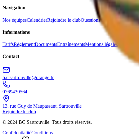
Navigation
Nos équipes
Calendrier
Rejoindre le club
Questions fréquentes
Informations
Tarifs
Règlement
Documents
Entraînements
Mentions légales
Contact
b.c.sartrouville@orange.fr
0769439564
13, rue Guy de Maupassant, Sartrouville
Rejoindre le club
© 2024
BC Sartrouville
. Tous droits réservés.
Confidentialité
Conditions