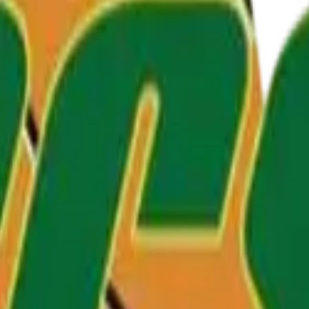
s membres
ements
lite
ues