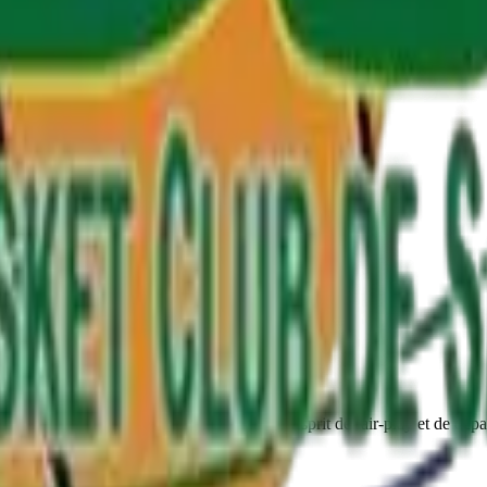
propriees pour proteger vos donnees contre la perte, l'usage non autori
actez-nous a
b.c.sartrouville@orange.fr
.
www.cnil.fr
nons les joueurs de tous niveaux dans un esprit de fair-play et de dépa