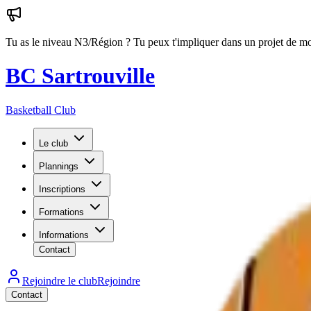
Tu as le niveau N3/Région ? Tu peux t'impliquer dans un projet de mon
BC Sartrouville
Basketball Club
Le club
Plannings
Inscriptions
Formations
Informations
Contact
Rejoindre le club
Rejoindre
Contact