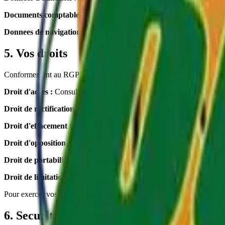
Documents comptables :
10 ans
Donnees de navigation :
13 mois maximum
5. Vos droits
Conformement au RGPD, vous disposez des droits suivants :
Droit d'acces :
Consulter vos donnees
Droit de rectification :
Corriger vos donnees
Droit d'effacement :
Supprimer vos donnees
Droit d'opposition :
Refuser certains traitements
Droit de portabilite :
Recuperer vos donnees
Droit de limitation :
Restreindre l'usage
Pour exercer vos droits, contactez-nous a :
b.c.sartrouville@orange.
6. Securite des donnees