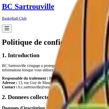
BC Sartrouville
Basketball Club
Politique de confidentialite
1. Introduction
BC Sartrouville
s'engage a proteger la confidentialite et la securite d
informations lorsque vous utilisez notre site web et nos services.
Responsable du traitement :
BC Sartrouville
Adresse :
13, rue Guy de Maupassant
,
78500
Sartrouville
Contact :
b.c.sartrouville@orange.fr
2. Donnees collectees
Donnees d'inscription