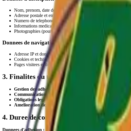
Nom, prenom, date de naissance
Adresse postale et email
Numero de telephone
Informations medicales (certificat medical)
Photographies (pour les licences et communications)
Donnees de navigation
Adresse IP et donnees de connexion
Cookies et technologies similaires
Pages visitees et duree de navigation
3. Finalites du traitement
Gestion des adhesions :
Inscription, renouvellement, suivi de
Communication :
Informations sur les activites, matchs, even
Obligations legales :
Declarations FFBB, assurances, comptabi
Amelioration des services :
Analyse de frequentation, statistiq
4. Duree de conservation
Donnees d'adhesion :
3 ans apres la fin de l'adhesion